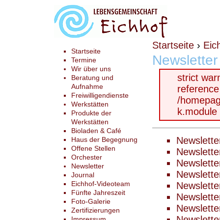
Startseite
›
Eic
Startseite
Newsletter
Termine
Wir über uns
strict wa
Beratung und
Aufnahme
reference
Freiwilligendienste
/homepag
Werkstätten
k.module 
Produkte der
Werkstätten
Bioladen & Café
Newslette
Haus der Begegnung
Offene Stellen
Newslette
Orchester
Newslette
Newsletter
Newslette
Journal
Eichhof-Videoteam
Newslette
Fünfte Jahreszeit
Newslette
Foto-Galerie
Newslette
Zertifizierungen
Newslette
Impressum