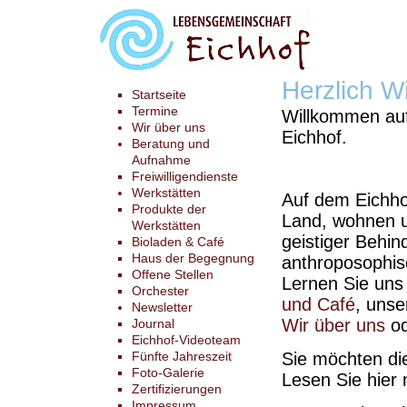
Herzlich W
Startseite
Termine
Willkommen auf
Wir über uns
Eichhof.
Beratung und
Aufnahme
Freiwilligendienste
Werkstätten
Auf dem Eichhof
Produkte der
Land, wohnen u
Werkstätten
geistiger Behin
Bioladen & Café
Haus der Begegnung
anthroposophis
Offene Stellen
Lernen Sie uns
Orchester
und Café
, uns
Newsletter
Wir über uns
od
Journal
Eichhof-Videoteam
Fünfte Jahreszeit
Sie möchten di
Foto-Galerie
Lesen Sie hier
Zertifizierungen
Impressum