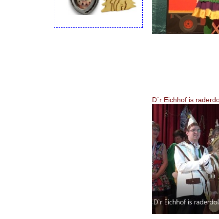
D´r Eichhof is raderdo