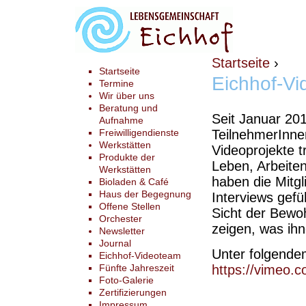
Startseite
›
Startseite
Eichhof-V
Termine
Wir über uns
Beratung und
Seit Januar 201
Aufnahme
Freiwilligendienste
TeilnehmerInnen
Werkstätten
Videoprojekte t
Produkte der
Leben, Arbeite
Werkstätten
haben die Mitgl
Bioladen & Café
Haus der Begegnung
Interviews gefü
Offene Stellen
Sicht der Bewo
Orchester
zeigen, was ihne
Newsletter
Journal
Unter folgende
Eichhof-Videoteam
Fünfte Jahreszeit
https://vimeo.c
Foto-Galerie
Zertifizierungen
Impressum