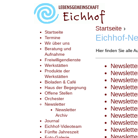
Startseite
›
Startseite
Eichhof-Ne
Termine
Wir über uns
Beratung und
Hier finden Sie alle 
Aufnahme
Freiwilligendienste
Newslette
Werkstätten
Produkte der
Newslette
Werkstätten
Newslette
Bioladen & Café
Newslette
Haus der Begegnung
Offene Stellen
Newslette
Orchester
Newslette
Newsletter
Newslette
Newsletter
Newslette
Archiv
Journal
Newslette
Eichhof-Videoteam
Newslette
Fünfte Jahreszeit
Newslette
Foto-Galerie